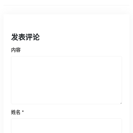
发表评论
内容
姓名
*