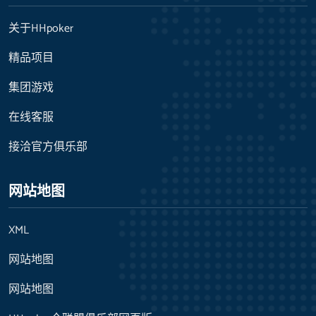
关于HHpoker
精品项目
集团游戏
在线客服
接洽官方俱乐部
网站地图
XML
网站地图
网站地图